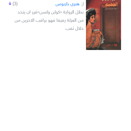
لـِ:
هنري باربوس
(3)
بطل الرواية «كولن ولسن»قرر ان يتخد
من العزلة رفيقا فهو يراقب الاخرين من
خلال ثقب