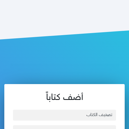
أضف كتاباً