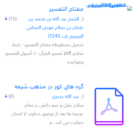
مفتاح التفسير
لـِ:
الشيخ عبد الله بن محمد بن
(15)
عثمان بن صالح فودي الصكتي
النيجيري (ت 1245)
تحميل مخطوطة مفتاح التفسير - رابط
مباشر pdf تفسير القرآن -> أصول التفسير
وقواعده
گره هاي کور در مذهب شيعه
لـِ:
عبد الله حيدري
(0)
سلاح عقل و سپر دانش در تمام
عرصه ها بعد از توفيق خداوند از انسان
حمايت مي کند، م