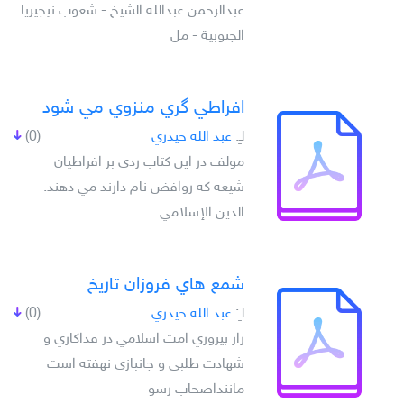
عبدالرحمن عبدالله الشيخ - شعوب نيجيريا
الجنوبية - مل
افراطي گري منزوي مي شود
لـِ:
عبد الله حيدري
(0)
مولف در اين کتاب ردي بر افراطيان
شيعه که روافض نام دارند مي دهند.
الدين الإسلامي
شمع هاي فروزان تاريخ
لـِ:
عبد الله حيدري
(0)
راز پيروزي امت اسلامي در فداکاري و
شهادت طلبي و جانبازي نهفته است
ماننداصحاب رسو