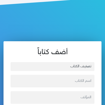
أضف كتاباً