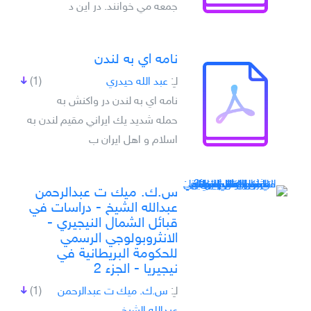
جمعه مي خوانند. در اين د
نامه اي به لندن
لـِ:
عبد الله حيدري
(1)
نامه اي به لندن در واكنش به
حمله شديد يك ايراني مقيم لندن به
اسلام و اهل ايران ب
س.ك. ميك ت عبدالرحمن
عبدالله الشيخ - دراسات في
قبائل الشمال النيجيري -
الانثروبولوجي الرسمي
للحكومة البريطانية في
نيجيريا - الجزء 2
لـِ:
س.ك. ميك ت عبدالرحمن
(1)