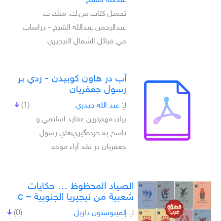
عبدالله الشيخ
تحميل كتاب س.ك. ميك ت
عبدالرحمن عبدالله الشيخ - دراسات
في قبائل الشمال النيجيري
آب در هاون کوبيدن - ردي بر
رسول جعفريان
لـِ:
عبد الله حيدري
(1)
بيان مهم‌ترين عقايد اسلامي و
پاسخ به خرده‌گيري‌هاي رسول
جعفريان در نقد آراء موحد
الصياد المحظوظ … حكايات
شعبية من نيجيريا الجنوبية – c
لـِ:
إلفينوستون داريل
(0)