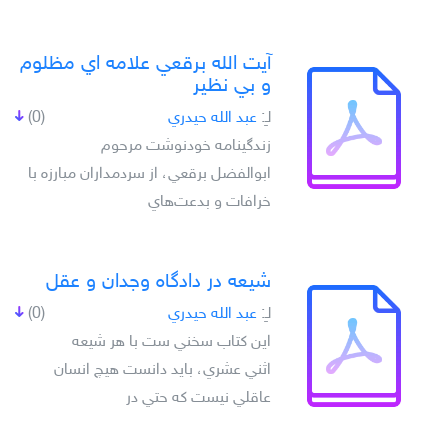
آيت الله برقعي علامه اي مظلوم
و بي نظير
لـِ:
عبد الله حيدري
(0)
زندگينامه خودنوشت مرحوم
ابوالفضل برقعي، از سردمداران مبارزه با
خرافات و بدعت‌هاي
شيعه در دادگاه وجدان و عقل
لـِ:
عبد الله حيدري
(0)
اين کتاب سخني ست با هر شيعه
اثني عشري، بايد دانست هيچ انسان
عاقلي نيست که حتي در