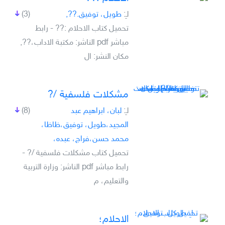
لـِ:
طويل، توفيق.??,
(3)
تحميل كتاب الاحلام :?? - رابط
مباشر pdf الناشر: مكتبة الاداب،??,
مكان النشر: ال
مشكلات فلسفية /?
لـِ:
لبان، ابراهيم عبد
(8)
المجيد،طويل، توفيق،ظاظا،
محمد حسن،فراج، عبده،
تحميل كتاب مشكلات فلسفية /? -
رابط مباشر pdf الناشر: وزارة التربية
والتعليم، م
الاحلام؛