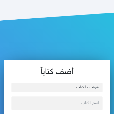
أضف كتاباً