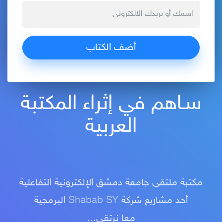
سـاهم في إثراء المكتبة
العربية
مكتبة ملتقى جامعة دمشق الإلكترونية التفاعلية
أحد مشاريع شركة
Shabab SY
البرمجية
معا نرتقي...