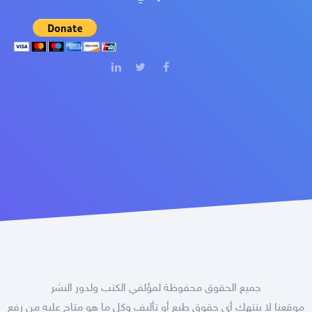
جميع الحقوق محفوظة لمؤلفي الكتب ولدور النشر
موقعنا لا ينتهك أى حقوق طبع أو تأليف وكل ما هو متاح عليه من رفع