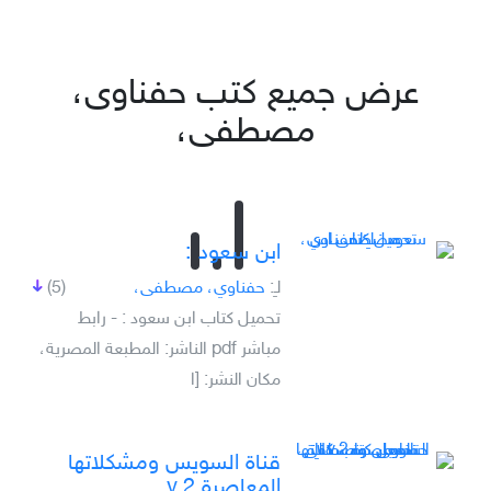
عرض جميع كتب حفناوى،
مصطفى،
ابن سعود :
لـِ:
حفناوي، مصطفى،
(5)
تحميل كتاب ابن سعود : - رابط
مباشر pdf الناشر: المطبعة المصرية،
مكان النشر: [ا
قناة السويس ومشكلاتها
المعاصرة v.2