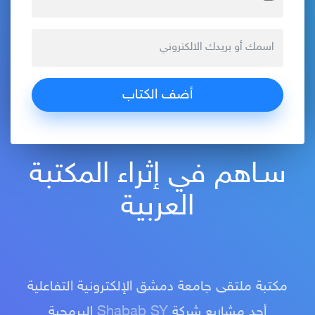
سـاهم في إثراء المكتبة
العربية
مكتبة ملتقى جامعة دمشق الإلكترونية التفاعلية
أحد مشاريع شركة
Shabab SY
البرمجية