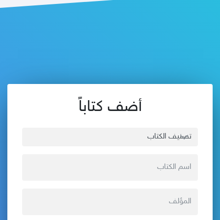
أضف كتاباً