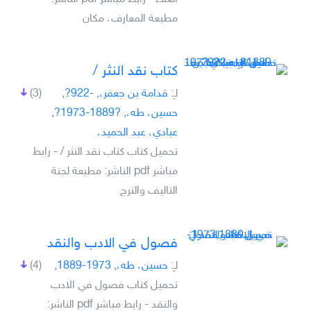
مطبعة المعارف، مكان
‏كتاب نقد النثر /‏
لـِ:
قدامة بن جعفر،, -922?,
(3)
‏حسين، طه،‏, ‏?1973-1889?,
‏عبادي، عبد الحميد،
تحميل كتاب ‏كتاب نقد النثر /‏ - رابط
مباشر pdf الناشر: مطبعة لجنة
التاليف والترج
فصول في الادب والنقد
لـِ:
حسين، طه،, 1973-1889,
(4)
تحميل كتاب فصول في الادب
والنقد - رابط مباشر pdf الناشر: