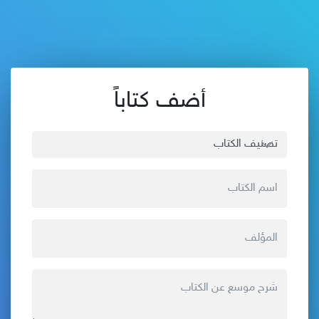
أضف كتاباً