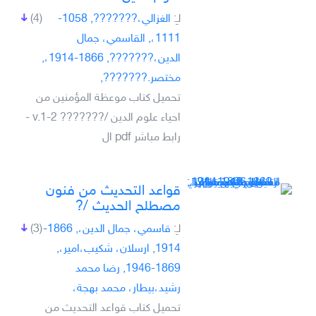
لـِ:
الغزالي،???????, 1058-
(4)
1111،, القاسمي، جمال
الدين،???????, 1866-1914،,
مختصر.???????,
تحميل كتاب موعظة المؤمنين من
احياء علوم الدين /??????? v.1-2 -
رابط مباشر pdf ال
قواعد التحديث من فنون
مصطلح الحديث /?
لـِ:
قاسمي، جمال الدين،, 1866-
(3)
1914, ارسلان، شكيب،امير،,
1869-1946, رضا محمد
رشيد،بيطار، محمد بهجة،
تحميل كتاب قواعد التحديث من