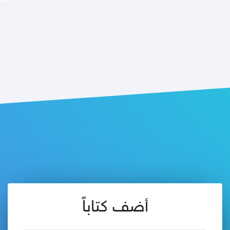
أضف كتاباً