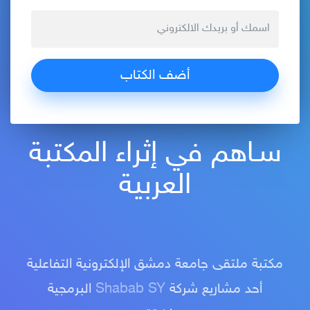
سـاهم في إثراء المكتبة
العربية
مكتبة ملتقى جامعة دمشق الإلكترونية التفاعلية
أحد مشاريع شركة
Shabab SY
البرمجية