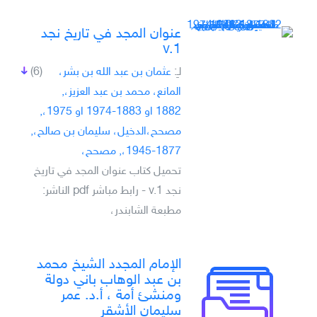
عنوان المجد في تاريخ نجد
v.1
لـِ:
عثمان بن عبد الله بن بشر،
(6)
المانع، محمد بن عبد العزيز،,
1882 او 1883-1974 او 1975،,
مصحح،الدخيل، سليمان بن صالح،,
1877-1945،, مصحح،
تحميل كتاب عنوان المجد في تاريخ
نجد v.1 - رابط مباشر pdf الناشر:
مطبعة الشابندر،
الإمام المجدد الشيخ محمد
بن عبد الوهاب باني دولة
ومنشئ أمة ، أ.د. عمر
سليمان الأشقر