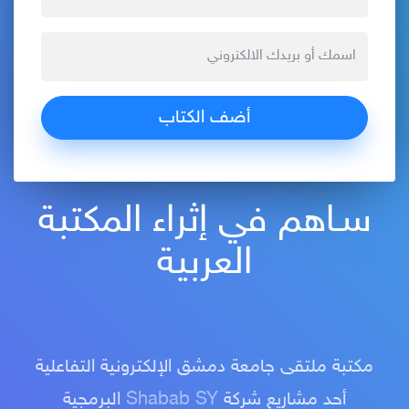
سـاهم في إثراء المكتبة
العربية
مكتبة ملتقى جامعة دمشق الإلكترونية التفاعلية
أحد مشاريع شركة
Shabab SY
البرمجية