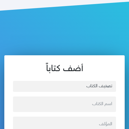
أضف كتاباً