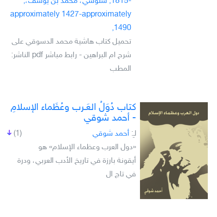
-1815, سنوسي، محمد بن يوسف،,
approximately 1427-approximately
1490,
تحميل كتاب هاشية محمد الدسوقي على
شرح ام البراهين - رابط مباشر pdf الناشر:
المطب
كتاب دُوَلُ العَـرب وعُظَماء الإسلامِ
- أحمد شوقي
لـِ:
أحمد شوقي
(1)
«دول العرب وعظماء الإسلام» هو
أيقونة بارزة في تاريخ الأدب العربي، ودرة
في تاج ال