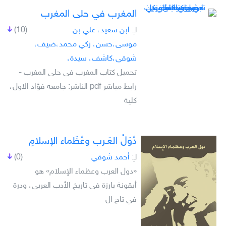
المغرب في حلى المغرب
لـِ:
ابن سعيد، علي بن
(10)
موسى،حسن، زكي محمد،ضيف،
شوقي،كاشف، سيدة،
تحميل كتاب المغرب في حلى المغرب -
رابط مباشر pdf الناشر: جامعة فؤاد الاول،
كلية
دُوَلُ العَـرب وعُظَماء الإسلامِ
لـِ:
أحمد شوقي
(0)
«دول العرب وعظماء الإسلام» هو
أيقونة بارزة في تاريخ الأدب العربي، ودرة
في تاج ال