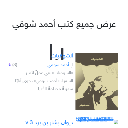
عرض جميع كتب أحمد شوقي
الشوقيات
لـِ:
أحمد شوقي
(3)
‏‏«الشوقيات» هي عملٌ لأمير
الشعراء «أحمد شوقي»، حوى آثارًا
شعريةً مختلفةَ الأغرا
ديوان بشار بن برد v.3