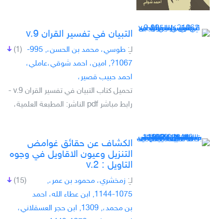
التبيان في تفسير القران v.9
لـِ:
طوسي، محمد بن الحسن،, 995-
(1)
1067?, امين، احمد شوقي،عاملي،
احمد حبيب قصير،
تحميل كتاب التبيان في تفسير القران v.9 -
رابط مباشر pdf الناشر: المطبعة العلمية،
الكشاف عن حقائق غوامض
التنزيل وعيون الاقاويل في وجوه
التاويل : v.2
لـِ:
زمخشري، محمود بن عمر،,
(15)
1075-1144, ابن عطاء الله، احمد
بن محمد،, 1309, ابن حجر العسقلاني،