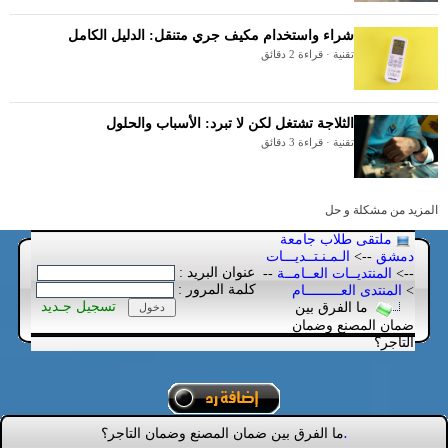
شراء واستخدام مكيف جري متنقل: الدليل الكامل
تقنية · قراءة 2 دقائق
الثلاجة تشتغل لكن لا تبرد: الأسباب والحلول
تقنية · قراءة 3 دقائق
المزيد من مشكلة و حل
ملتقى طلاب جامعة
دمشق
-->
الـمـنـتــديـــات
عنوان البريد :
-->
المنتديــات العــامــة
--
كلمة المرور :
>
المنتدى العـــــــــام
تسجيل جـديد
ما الفرق بين
ضمان المصنع وضمان
التاجر؟
ما الفرق بين ضمان المصنع وضمان التاجر؟
.