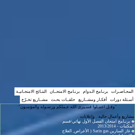
المحـاضـرات
برنـامج الـدوام
برنـامج الامتحــان
النتـائج الامتحـانيـة
أسـئلة دورات
أفكـار ومشــاريع
حلقــات بحـث
مشــاريع تخـرّج
"وقـل اعمـلوا فسـيرى الله عـملكم ورسـوله والمؤمنـون"
مشاريع وأعمال حالية.. وإعلانات
برنـامج امتحان الفصل الأول نهائي/قسم
المكتبات - 2013/2014
غاز السارين Sarin gas ( الأعراض, العلاج