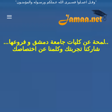
"وقـل اعمـلوا فسـيرى الله عـملكم ورسـوله والمؤمنـون"
..لمحة عن كليات جامعة دمشق و فروعها...
شاركنا تجربتك وكلمنا عن اختصاصك