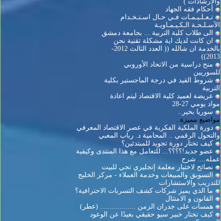
والارشادات )
أحكام فقه الجهاد
تـعـلـيـمـات فـي حـال اسـتـخـدام
الآسـلـحـة الـكـيـمـاويـة
الى طلاب كلية التربية ... بجامعة دمشق
ان كانت لديك اية مشكلة تقنية نحن
بالخدمة ان شالله (( العدد الثالث 2012-
2013))
منح دراسية من الاتحاد الأوروبي
للسوريين
شروط القيد في درجة الماجستير بكلية
التربية
عريضة لعميد كلية الاقتصاد ليتم اعادة
مواد يومي 27-28
سوريا بخير..
مواضيع مميزة..
دورة الملكية الفكرية في عصر الاقتصاد المعرفي
والتحول الرقمي .. المحامية د. رباب المعبي
كيف تختار دورة تجويد للمبتدئين؟
عضو جديد!؟؟؟؟... للتعامل مع هذا المنتدى وكيفية
عمله.... شرح
نصائح لاختيار معلمة إنجليزي تجي للبيت
التسويق والمبيعات وخدمة العملاء - مركز الخليج
للتدريب والاستشارات
ما الذي يميز شركات كشف التسربات الاحترافية؟
القانون و الامتثال
همسات على جدران الزمن .................. (عطر)
كيف تختار خبير سيو حقيقي بعيدًا عن الوعود