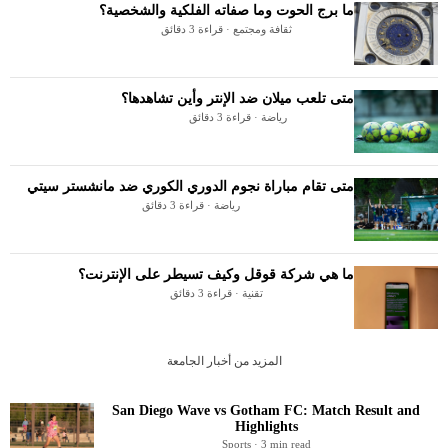
ما برج الحوت وما صفاته الفلكية والشخصية؟
ثقافة ومجتمع · قراءة 3 دقائق
متى تلعب ميلان ضد الإنتر وأين تشاهدها؟
رياضة · قراءة 3 دقائق
متى تقام مباراة نجوم الدوري الكوري ضد مانشستر سيتي
رياضة · قراءة 3 دقائق
ما هي شركة قوقل وكيف تسيطر على الإنترنت؟
تقنية · قراءة 3 دقائق
المزيد من أخبار الجامعة
San Diego Wave vs Gotham FC: Match Result and
Highlights
Sports · 3 min read