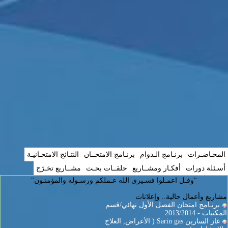
المحـاضـرات
برنـامج الـدوام
برنـامج الامتحــان
النتـائج الامتحـانيـة
أسـئلة دورات
أفكـار ومشــاريع
حلقــات بحـث
مشــاريع تخـرّج
"وقـل اعمـلوا فسـيرى الله عـملكم ورسـوله والمؤمنـون"
مشاريع وأعمال حالية.. وإعلانات
برنـامج امتحان الفصل الأول نهائي/قسم
المكتبات - 2013/2014
غاز السارين Sarin gas ( الأعراض, العلاج