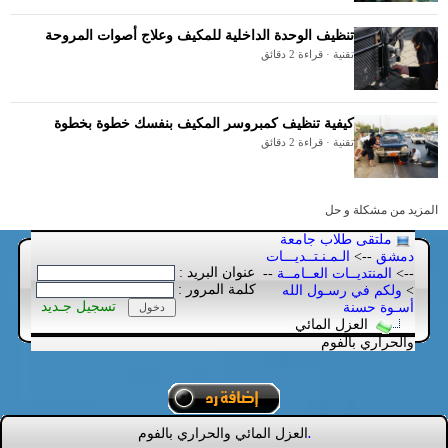
تنظيف الوحدة الداخلية للمكيف وعلاج أصوات المروحة
تقنية · قراءة 2 دقائق
كيفية تنظيف كمبروسر المكيف بنفسك خطوة بخطوة
تقنية · قراءة 2 دقائق
المزيد من مشكلة و حل
ملتقى طلاب جامعة
دمشق
-->
الـمـنـتــديـــات
عنوان البريد :
-->
المنتديــات العــامــة
--
كلمة المرور :
>
ولكم في رسـول الله
تسجيل جـديد
أسـوة حسنة
العزل المائي
والحراري بالفوم
العزل المائي والحراري بالفوم
.