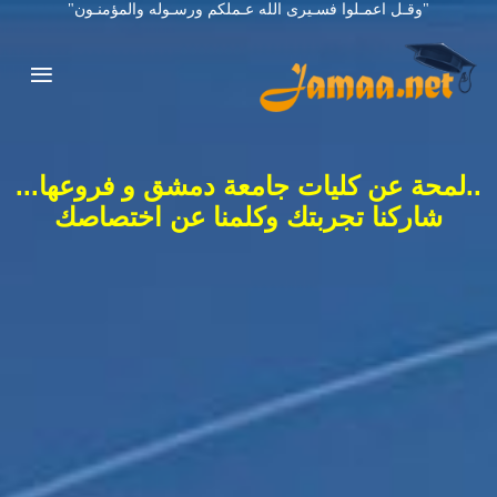
"وقـل اعمـلوا فسـيرى الله عـملكم ورسـوله والمؤمنـون"
..لمحة عن كليات جامعة دمشق و فروعها...
شاركنا تجربتك وكلمنا عن اختصاصك