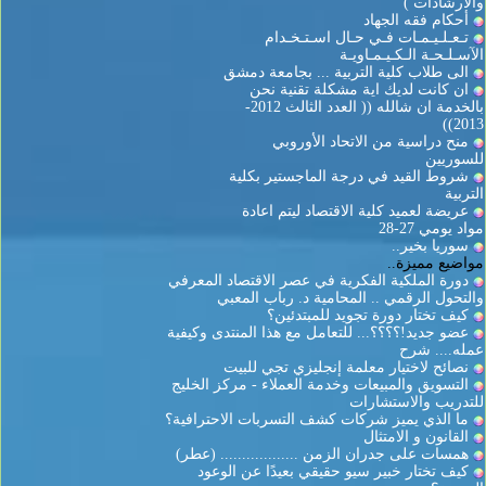
والارشادات )
أحكام فقه الجهاد
تـعـلـيـمـات فـي حـال اسـتـخـدام
الآسـلـحـة الـكـيـمـاويـة
الى طلاب كلية التربية ... بجامعة دمشق
ان كانت لديك اية مشكلة تقنية نحن
بالخدمة ان شالله (( العدد الثالث 2012-
2013))
منح دراسية من الاتحاد الأوروبي
للسوريين
شروط القيد في درجة الماجستير بكلية
التربية
عريضة لعميد كلية الاقتصاد ليتم اعادة
مواد يومي 27-28
سوريا بخير..
مواضيع مميزة..
دورة الملكية الفكرية في عصر الاقتصاد المعرفي
والتحول الرقمي .. المحامية د. رباب المعبي
كيف تختار دورة تجويد للمبتدئين؟
عضو جديد!؟؟؟؟... للتعامل مع هذا المنتدى وكيفية
عمله.... شرح
نصائح لاختيار معلمة إنجليزي تجي للبيت
التسويق والمبيعات وخدمة العملاء - مركز الخليج
للتدريب والاستشارات
ما الذي يميز شركات كشف التسربات الاحترافية؟
القانون و الامتثال
همسات على جدران الزمن .................. (عطر)
كيف تختار خبير سيو حقيقي بعيدًا عن الوعود