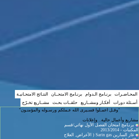
المحـاضـرات
برنـامج الـدوام
برنـامج الامتحــان
النتـائج الامتحـانيـة
أسـئلة دورات
أفكـار ومشــاريع
حلقــات بحـث
مشــاريع تخـرّج
"وقـل اعمـلوا فسـيرى الله عـملكم ورسـوله والمؤمنـون"
مشاريع وأعمال حالية.. وإعلانات
برنـامج امتحان الفصل الأول نهائي/قسم
المكتبات - 2013/2014
غاز السارين Sarin gas ( الأعراض, العلاج