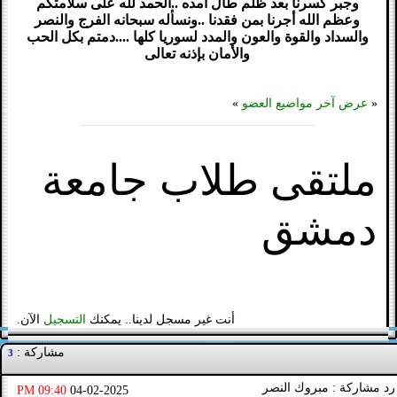
وجبر كسرنا بعد ظلم طال أمده ..الحمد لله على سلامتكم
وعظم الله أجرنا بمن فقدنا ..ونسأله سبحانه الفرج والنصر
والسداد والقوة والعون والمدد لسوريا كلها ....دمتم بكل الحب
والأمان بإذنه تعالى
«
عرض آخر مواضيع العضو
»
ملتقى طلاب جامعة
دمشق
أنت غير مسجل لدينا.. يمكنك
التسجيل
الآن.
مشاركة :
3
رد مشاركة : مبروك النصر
09:40 PM
04-02-2025