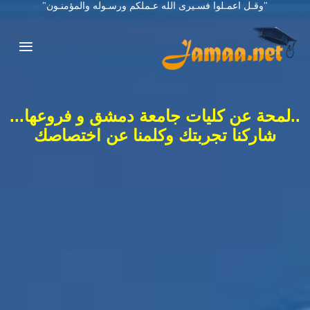
"وقـل اعمـلوا فسـيرى الله عـملكم ورسـوله والمؤمنـون"
..لمحة عن كليات جامعة دمشق و فروعها...
شاركنا تجربتك وكلمنا عن اختصاصك