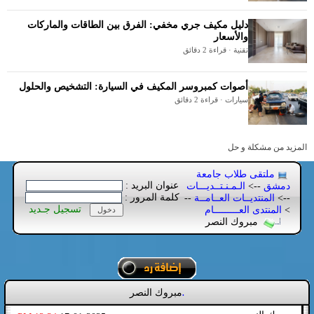
دليل مكيف جري مخفي: الفرق بين الطاقات والماركات
والأسعار
تقنية · قراءة 2 دقائق
أصوات كمبروسر المكيف في السيارة: التشخيص والحلول
سيارات · قراءة 2 دقائق
المزيد من مشكلة و حل
ملتقى طلاب جامعة
عنوان البريد :
دمشق
-->
الـمـنـتــديـــات
كلمة المرور :
-->
المنتديــات العــامــة
--
تسجيل جـديد
>
المنتدى العـــــــــام
مبروك النصر
مبروك النصر
.