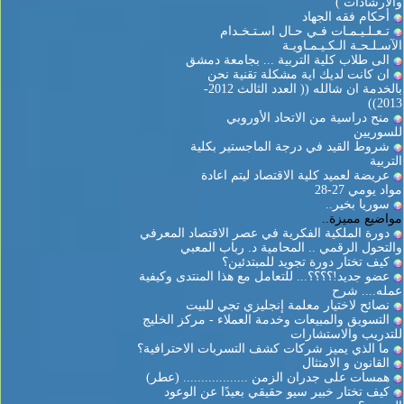
والارشادات )
أحكام فقه الجهاد
تـعـلـيـمـات فـي حـال اسـتـخـدام
الآسـلـحـة الـكـيـمـاويـة
الى طلاب كلية التربية ... بجامعة دمشق
ان كانت لديك اية مشكلة تقنية نحن
بالخدمة ان شالله (( العدد الثالث 2012-
2013))
منح دراسية من الاتحاد الأوروبي
للسوريين
شروط القيد في درجة الماجستير بكلية
التربية
عريضة لعميد كلية الاقتصاد ليتم اعادة
مواد يومي 27-28
سوريا بخير..
مواضيع مميزة..
دورة الملكية الفكرية في عصر الاقتصاد المعرفي
والتحول الرقمي .. المحامية د. رباب المعبي
كيف تختار دورة تجويد للمبتدئين؟
عضو جديد!؟؟؟؟... للتعامل مع هذا المنتدى وكيفية
عمله.... شرح
نصائح لاختيار معلمة إنجليزي تجي للبيت
التسويق والمبيعات وخدمة العملاء - مركز الخليج
للتدريب والاستشارات
ما الذي يميز شركات كشف التسربات الاحترافية؟
القانون و الامتثال
همسات على جدران الزمن .................. (عطر)
كيف تختار خبير سيو حقيقي بعيدًا عن الوعود