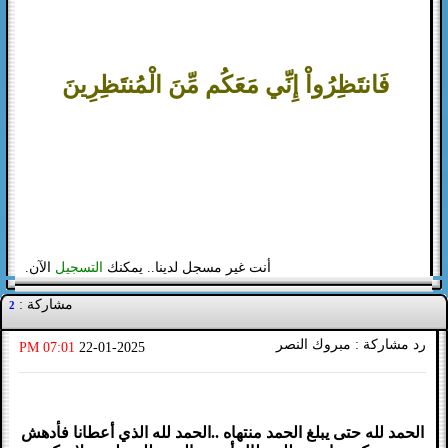
فَانتَظِرُواْ إِنِّي مَعَكُم مِّنَ الْمُنتَظِرِينَ
أنت غير مسجل لدينا.. يمكنك
التسجيل
الآن.
مشاركة :
2
رد مشاركة : مبروك النصر
07:01 PM
22-01-2025
الحمد لله حتى يبلغ الحمد منتهاه ..الحمد لله الذي أعطانا فأدهش