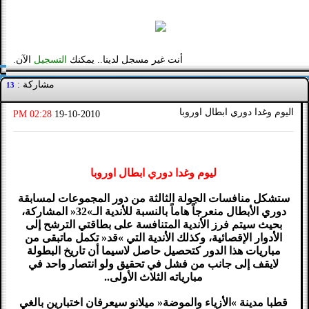
أنت غير مسجل لدينا.. يمكنك
التسجيل
الآن.
مشاركة :
13
اليوم وغدا دوري ابطال اوروبا
02:28 PM
19-10-2010
ليوم وغدا دوري ابطال اوروبا
ستشكل منافسات الجولة الثالثة من دور المجموعات لمسابقة
دوري الأبطال منعرجاً هاماً بالنسبة للأندية الـ»32« المشاركة،
بحيث سيتم فرز الأندية المتنافسة على بطاقتي الترشح إلى
الأدوار الإقصائية، وكذلك الأندية التي »قد« تكمل ماتبقى من
مباريات هذا الدور كتحصيل حاصل لاسيما أن تاريخ البطولة
لايقف إلى جانب من فشل في تحقيق ولو انتصار واحد في
مبارياته الثلاث الأولى..
قطبا مدينة »الأزياء والموضة« ميلانو سيعرفان اختبارين بالغي