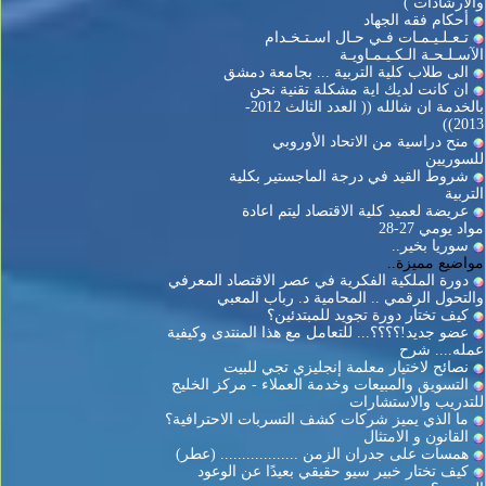
والارشادات )
أحكام فقه الجهاد
تـعـلـيـمـات فـي حـال اسـتـخـدام
الآسـلـحـة الـكـيـمـاويـة
الى طلاب كلية التربية ... بجامعة دمشق
ان كانت لديك اية مشكلة تقنية نحن
بالخدمة ان شالله (( العدد الثالث 2012-
2013))
منح دراسية من الاتحاد الأوروبي
للسوريين
شروط القيد في درجة الماجستير بكلية
التربية
عريضة لعميد كلية الاقتصاد ليتم اعادة
مواد يومي 27-28
سوريا بخير..
مواضيع مميزة..
دورة الملكية الفكرية في عصر الاقتصاد المعرفي
والتحول الرقمي .. المحامية د. رباب المعبي
كيف تختار دورة تجويد للمبتدئين؟
عضو جديد!؟؟؟؟... للتعامل مع هذا المنتدى وكيفية
عمله.... شرح
نصائح لاختيار معلمة إنجليزي تجي للبيت
التسويق والمبيعات وخدمة العملاء - مركز الخليج
للتدريب والاستشارات
ما الذي يميز شركات كشف التسربات الاحترافية؟
القانون و الامتثال
همسات على جدران الزمن .................. (عطر)
كيف تختار خبير سيو حقيقي بعيدًا عن الوعود