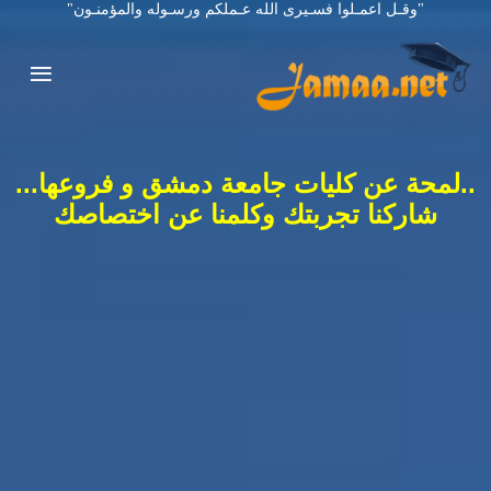
"وقـل اعمـلوا فسـيرى الله عـملكم ورسـوله والمؤمنـون"
..لمحة عن كليات جامعة دمشق و فروعها...
شاركنا تجربتك وكلمنا عن اختصاصك