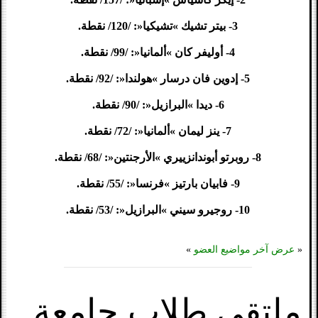
3- بيتر تشيك »تشيكيا«: /120/ نقطة.
4- أوليفر كان »ألمانيا«: /99/ نقطة.
5- إدوين فان درسار »هولندا«: /92/ نقطة.
6- ديدا »البرازيل«: /90/ نقطة.
7- ينز ليمان »ألمانيا«: /72/ نقطة.
8- روبرتو أبوندانزييري »الأرجنتين«: /68/ نقطة.
9- فابيان بارتيز »فرنسا«: /55/ نقطة.
10- روجيرو سيني »البرازيل«: /53/ نقطة.
«
عرض آخر مواضيع العضو
»
ملتقى طلاب جامعة