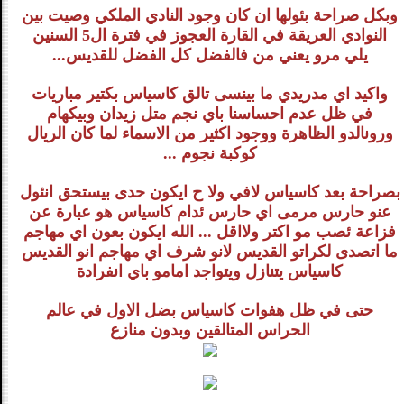
وبكل صراحة بئولها ان كان وجود النادي الملكي وصيت بين
النوادي العريقة في القارة العجوز في فترة ال5 السنين
يلي مرو يعني من فالفضل كل الفضل للقديس...
واكيد اي مدريدي ما بينسى تالق كاسياس بكتير مباريات
في ظل عدم احساسنا باي نجم متل زيدان وبيكهام
ورونالدو الظاهرة ووجود اكثير من الاسماء لما كان الريال
كوكبة نجوم ...
بصراحة بعد كاسياس لافي ولا ح ايكون حدى بيستحق انئول
عنو حارس مرمى اي حارس ئدام كاسياس هو عبارة عن
فزاعة ئصب مو اكتر ولااقل ... الله ايكون بعون اي مهاجم
ما اتصدى لكراتو القديس لانو شرف اي مهاجم انو القديس
كاسياس يتنازل ويتواجد امامو باي انفرادة
حتى في ظل هفوات كاسياس بضل الاول في عالم
الحراس المتالقين وبدون منازع