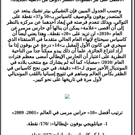
وحسب الجدول المبين فإن التشيكي بيتر تشيك يبتعد عن
المتصدر بوفون والوصيف كاسياس بـ»50 و37« نقطة على
التوالي، وبذلك تنعدم فرصته في إبعاد أحدهما عن مركزه بالنظر
إلى أن أقصى »علامة« يمكن أن ينالها أي حارس مرمى عن
العام »2010« لن تزيد على »20« نقطة.. وهذا يعني أيضاً أن
كاسياس سيحتاج لإنهاء العام الحالي متقدماً في الاستفتاء الذي
سيجري في كانون الأول المقبل بـ»14« درجة عن بوفون إذا ما
أراد انتزاع الجائزة، علماً أن ذلك يبدو ممكناً جداً من الناحية
النظرية على اعتبار أن الحارس الإيطالي أمضى معظم فترات
العام /2010/ »مصابا« كما أنه لم يشارك مع منتخب بلاده في
المونديال الأخير سوى لـ»45« دقيقة، في حين نجح كاسياس في
الظفر بكأس العالم وساهم في تتويج إسبانيا باللقب المونديالي
لأول مرة في تاريخها على نحو كبير..
ترتيب أفضل »10« حراس مرمى في العالم »2001- 2009«
1- جيانلويجي بوفون »إيطاليا«: /170/ نقطة.
2- إيكر كاسياس »إسبانيا«: /157/ نقطة.