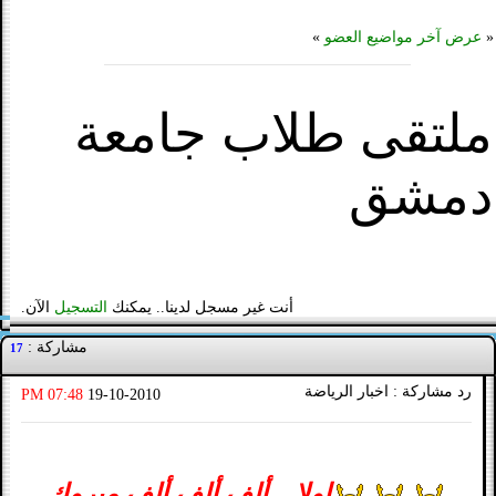
«
عرض آخر مواضيع العضو
»
ملتقى طلاب جامعة
دمشق
أنت غير مسجل لدينا.. يمكنك
التسجيل
الآن.
مشاركة :
17
رد مشاركة : اخبار الرياضة
07:48 PM
19-10-2010
اولا....ألف ألف ألف مبروك