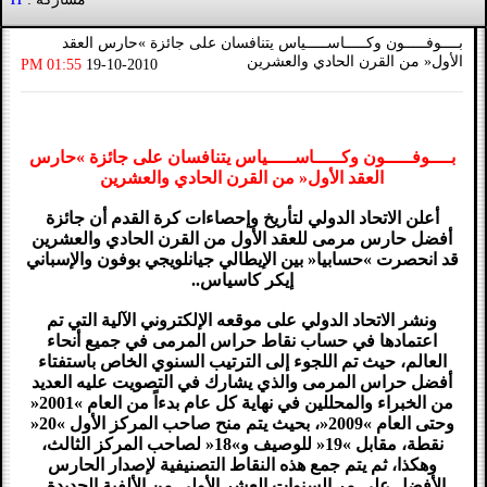
11
بــــوفـــــون وكـــــاســـــياس يتنافسان على جائزة »حارس العقد
الأول« من القرن الحادي والعشرين
01:55 PM
19-10-2010
بــــوفـــــون وكـــــاســـــياس يتنافسان على جائزة »حارس
العقد الأول« من القرن الحادي والعشرين
أعلن الاتحاد الدولي لتأريخ وإحصاءات كرة القدم أن جائزة
أفضل حارس مرمى للعقد الأول من القرن الحادي والعشرين
قد انحصرت »حسابيا« بين الإيطالي جيانلويجي بوفون والإسباني
إيكر كاسياس..
ونشر الاتحاد الدولي على موقعه الإلكتروني الآلية التي تم
اعتمادها في حساب نقاط حراس المرمى في جميع أنحاء
العالم، حيث تم اللجوء إلى الترتيب السنوي الخاص باستفتاء
أفضل حراس المرمى والذي يشارك في التصويت عليه العديد
من الخبراء والمحللين في نهاية كل عام بدءاً من العام »2001«
وحتى العام »2009«، بحيث يتم منح صاحب المركز الأول »20«
نقطة، مقابل »19« للوصيف و»18« لصاحب المركز الثالث،
وهكذا، ثم يتم جمع هذه النقاط التصنيفية لإصدار الحارس
الأفضل على مر السنوات العشر الأولى من الألفية الجديدة..