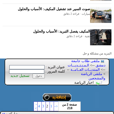
صوت السير عند تشغيل المكيف: الأسباب والحلول
سيارات · قراءة 2 دقائق
المكيف يفصل التبريد: الأسباب والحلول
تقنية · قراءة 2 دقائق
المزيد من مشكلة و حل
ملتقى طلاب جامعة
دمشق
-->
الـمـنـتــديـــات
عنوان البريد :
-->
المنتديــات العــامــة
--
كلمة المرور :
>
ملتقى الرياضة
تسجيل جـديد
والمشجعين
اخبار الرياضة
-
صفحة 2 من
4
3
2
1
<-
>
218
مشاركة :