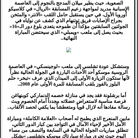
الصعوبة، حيث يطير ميلان المدجج بالنجوم إلى العاصمة
الإسبانية مدريد لمواجهة زعيم المسابقة »الريال« في كلاسيكو
أوروبا الأول، في حين يستقبل حامل اللقب »الانتر« والمثخن
بجراح الإصابات فريق توتنهام الذي كشف عن نواياه في
الجولتين السابقتين مؤكداً أن طموحه يتعدى بلوغ دور الـ»16«
بحيث يصل إلى ملعب »ويمبلي« الذي سيحتضن المباراة
النهائية..
وستشكل عودة تشلسي إلى ملعب »لوجينسكي« في العاصمة
الروسية موسكو أحد الأحداث البارزة في الجولة الحالية نظراً
لأنها ستكون الزيارة الأولى إلى الميدان الذي عرف »تبخر« حلم
البلوز بالفوز بلقب المسابقة للمرة الأولى عام 2008..
أما برشلونة فقد يجد في منازلة خصمه الدنماركي كوبنهاغن
فرصة مناسبة لاستعراض عضلاته مجدداً أمام الخصوم وبث
رسالة مفادها أنه لازال قوياً ومتعطشاً بما يكفي لحصد الألقاب..
مابين المنعرج الذي يطمح له أصحاب »العلامة الكاملة« ومباراة
الأمل الأخير لإحياء الآمال في التواجد بين كبار الدور الثاني،
تنطلق مباريات الجولة الحالية في السابعة والنصف من مساء
اليوم حيث تجري مباراة سبارتاك موسكو وتشلسي »بشكل