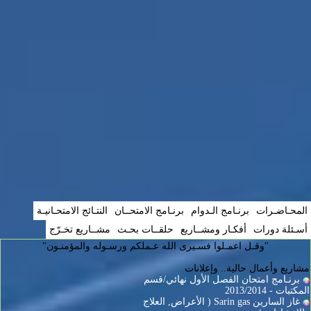
المحـاضـرات
برنـامج الـدوام
برنـامج الامتحــان
النتـائج الامتحـانيـة
أسـئلة دورات
أفكـار ومشــاريع
حلقــات بحـث
مشــاريع تخـرّج
"وقـل اعمـلوا فسـيرى الله عـملكم ورسـوله والمؤمنـون"
مشاريع وأعمال حالية.. وإعلانات
برنـامج امتحان الفصل الأول نهائي/قسم
المكتبات - 2013/2014
غاز السارين Sarin gas ( الأعراض, العلاج