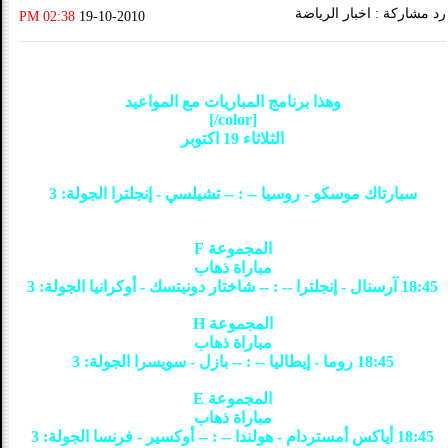
رد مشاركة : اخبار الرياضة
02:38 PM
19-10-2010
وهذا برنامج المباريات مع المواعيد
[color/]
الثلاثاء 19 اكتوبر
سبارتاك موسكو - روسيا -- : -- تشيلسي - إنجلترا الجولة: 3
المجموعة F
مباراة ذهاب
18:45 آرسنال - إنجلترا -- : -- شاختار دونيتسك - أوكرانيا الجولة: 3
المجموعة H
مباراة ذهاب
18:45 روما - إيطاليا -- : -- بازل - سويسرا الجولة: 3
المجموعة E
مباراة ذهاب
18:45 أياكس أمستردام - هولندا -- : -- أوكسير - فرنسا الجولة: 3