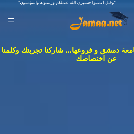
"وقـل اعمـلوا فسـيرى الله عـملكم ورسـوله والمؤمنـون"
معة دمشق و فروعها... شاركنا تجربتك وكلمنا
عن اختصاصك