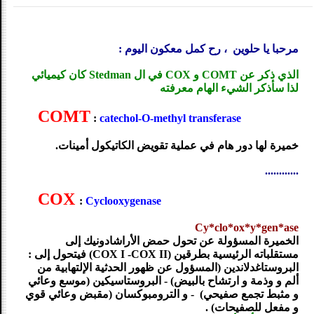
مرحبا يا حلوين ، رح كمل معكون اليوم :
الذي ذكر عن COMT و COX في ال Stedman كان كيميائي
لذا سأذكر الشيء الهام معرفته
COMT
:
catechol-O-methyl transferase
خميرة لها دور هام في عملية تقويض الكاتيكول أمينات.
............
COX
:
Cyclooxygenase
Cy*clo*ox*y*gen*ase
الخميرة المسؤولة عن تحول حمض الأراشادونيك إلى
مستقلباته الرئيسية بطرقين (COX I -COX II) فيتحول إلى :
البروستاغدلاندين (المسؤول عن ظهور الحدثية الإلتهابية من
ألم و وذمة و ارتشاح بالبيض) - البروستاسيكين (موسع وعائي
و مثبط تجمع صفيحي) - و الترومبوكسان (مقبض وعائي قوي
و مفعل للصفيحات) .