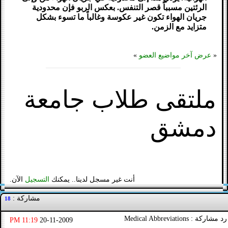
الرئتين مسبباً قصر التنفس. بعكس الربو فإن محدودية
جريان الهواء تكون غير عكوسة وغالباً ما تسوء بشكل
متزايد مع الزمن.
«
عرض آخر مواضيع العضو
»
ملتقى طلاب جامعة
دمشق
أنت غير مسجل لدينا.. يمكنك
التسجيل
الآن.
مشاركة :
18
رد مشاركة : Medical Abbreviations
11:19 PM
20-11-2009