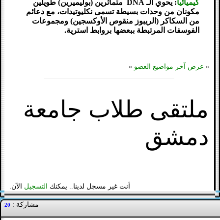
كيميائياً
: يحوي الـ DNA متماثرين (بوليميرين) طويلين
مكونان من وحدات بسيطة تسمى نكليوتيدات، مع دعائم
من السكاكر (الريبوز منقوص الأوكسجين) ومجموعات
الفوسفات المرتبطة ببعضها بروابط استرية.
«
عرض آخر مواضيع العضو
»
ملتقى طلاب جامعة
دمشق
أنت غير مسجل لدينا.. يمكنك
التسجيل
الآن.
مشاركة :
20