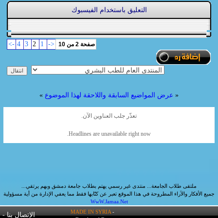
التعليق باستخدام الفيسبوك
->
4
3
2
1
<-
صفحة 2 من 10
«
عرض المواضيع السابقة واللاحقة لهذا الموضوع
»
تعذّر جلب العناوين الآن.
Headlines are unavailable right now.
ملتقى طلاب الجامعة... منتدى غير رسمي يهتم بطلاب جامعة دمشق وبهم يرتقي...
جميع الأفكار والآراء المطروحة في هذا الموقع تعبر عن كتّابها فقط مما يعفي الإدارة من أية مسؤولية
WwW.Jamaa.Net
MADE IN SYRIA
-
الإتصال بنا
-