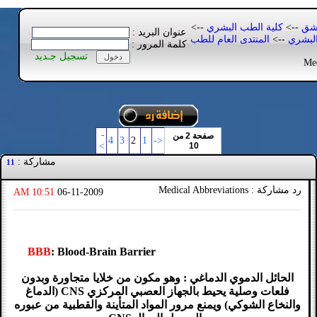
مشق
-->
كلية الطب البشري
-->
عنوان البريد :
البشري
-->
المنتدى العام للطب
كلمة المرور :
تسجيل جـديد
-
صفحة 2 من
4
3
2
1
<-
>
10
مشاركة :
11
رد مشاركة : Medical Abbreviations
10:51 AM
06-11-2009
BBB
: Blood-Brain Barrier
الحائل الدموي الدماغي : وهو مكون من خلايا متجاورة وبدون
فلعات وصلية يحيط بالجهاز العصبي المركزي CNS (الدماغ
والنخاع الشوكي) ويمنع مرور المواد المتأينة والقطبية من عبوره