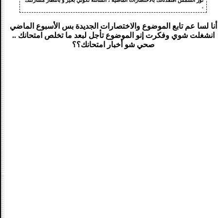
نور الشمس افتقدنالك بالاختصارات الماضية ، انشالله تكوني بخير و بانتظار مشاركتك
.
أنا لسا عم تابع الموضوع والاختصارات الجديدة بس الأسبوع الماضي
انشغلت شوي وفكرت إنو الموضوع تأجل لبعد ما تخلص امتحانك ..
صحي شو أخبار امتحانك؟؟